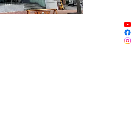
Sale ended
Sale ended