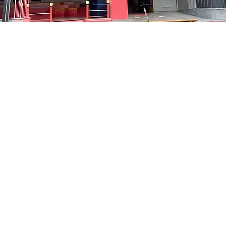
on
5:05 PM
中区 貞洞キル3 京郷アートヒル 1階
Price
₩35,000
Price