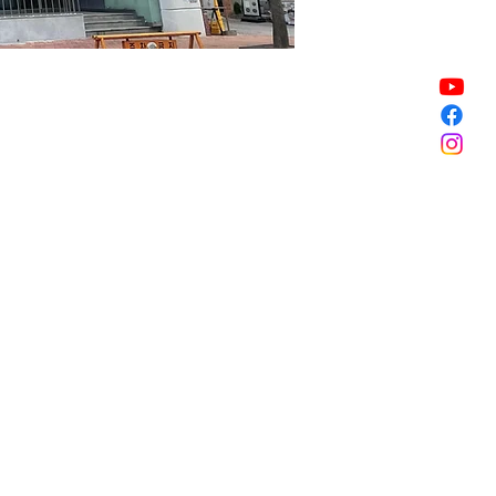
Sale ended
Sale ended