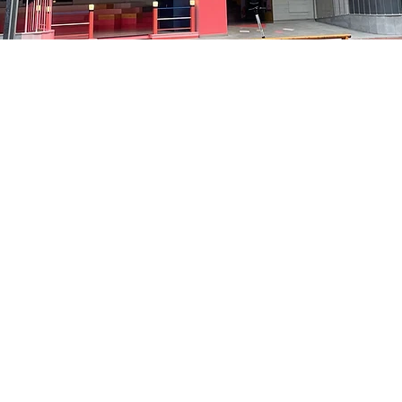
on
5:05 PM
中区 貞洞キル3 京郷アートヒル 1階
Price
₩35,000
Price