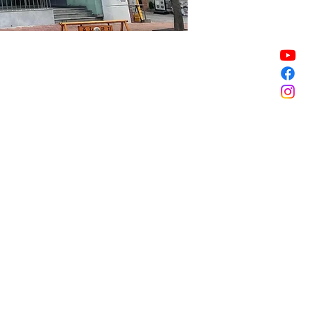
Sale ended
Sale ended