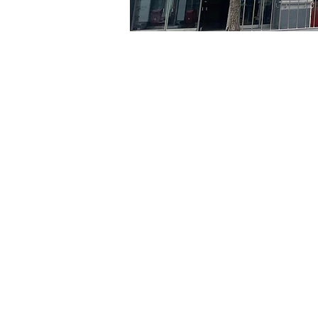
Time & Locati
Aug 06, 2024, 5:00 PM – 
京郷アートヒル, ソウル市 
Tickets
Ticket type
VIP
Ticket type