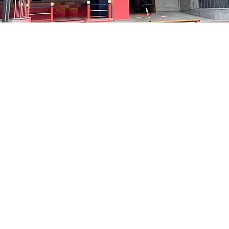
on
5:05 PM
中区 貞洞キル3 京郷アートヒル 1階
Price
₩48,000
Price