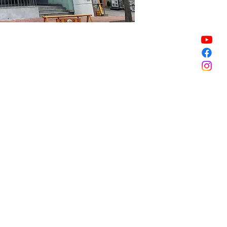
Sale ended
Sale ended