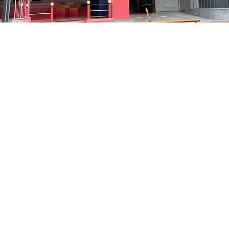
on
5:05 PM
中区 貞洞キル3 京郷アートヒル 1階
Price
₩35,000
Price