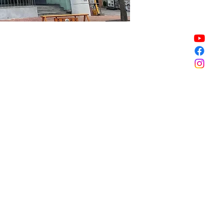
Sale ended
Sale ended