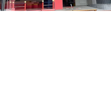
on
8:05 PM
中区 貞洞キル3 京郷アートヒル 1階
Price
₩35,000
Price