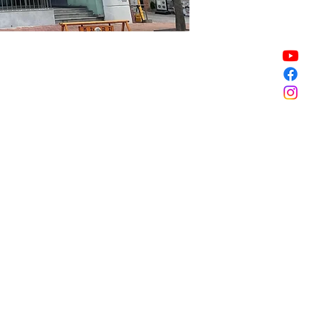
Sale ended
Sale ended