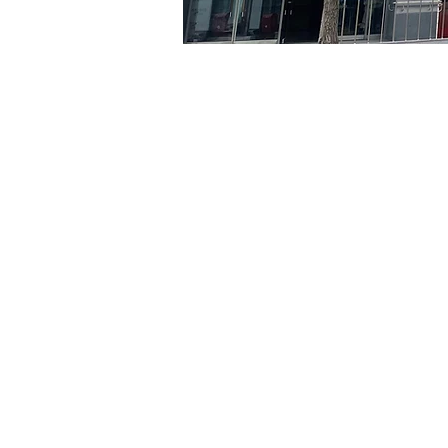
Time & Locati
May 20, 2024, 8:00 PM – 
京郷アートヒル, ソウル市 
Tickets
Ticket type
VIP
Ticket type