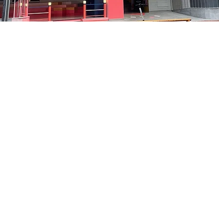
on
8:05 PM
中区 貞洞キル3 京郷アートヒル 1階
Price
₩48,000
Price