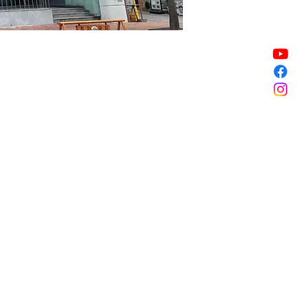
Sale ended
Sale ended