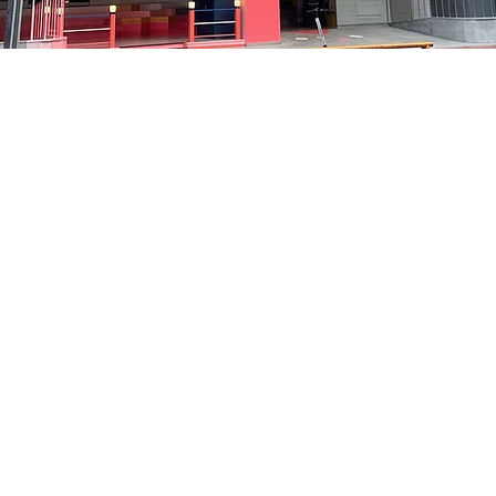
on
5:05 PM
中区 貞洞キル3 京郷アートヒル 1階
Price
₩35,000
Price