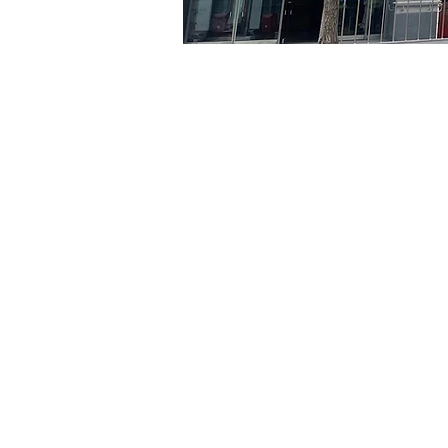
Time & Locati
May 08, 2024, 5:00 PM – 
京郷アートヒル, ソウル市 
Tickets
Ticket type
VIP
Ticket type