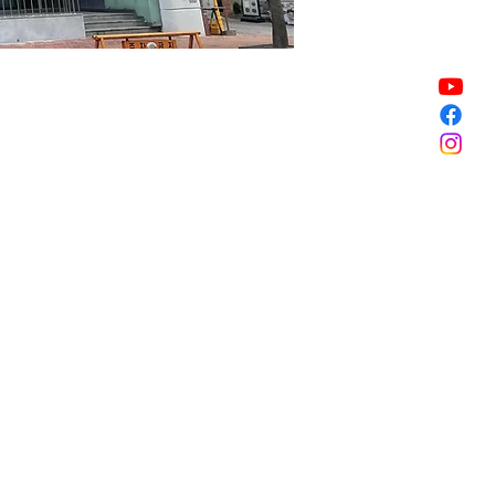
Sale ended
Sale ended