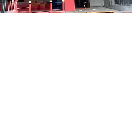
on
5:05 PM
中区 貞洞キル3 京郷アートヒル 1階
Price
₩48,000
Price