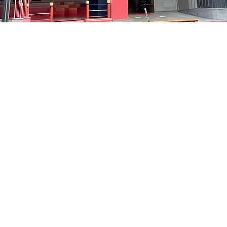
on
8:05 PM
中区 貞洞キル3 京郷アートヒル 1階
Price
₩35,000
Price