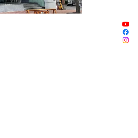
Sale ended
Sale ended