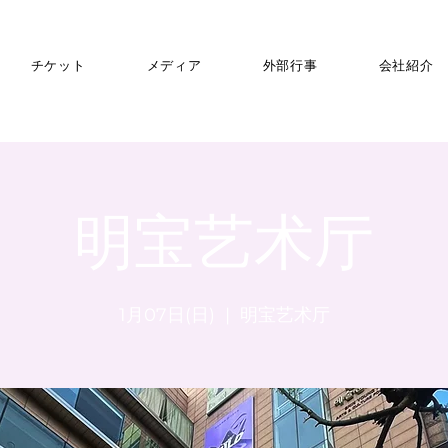
チケット
メディア
外部行事
会社紹介
明宝艺术厅
1月07日(日)
  |  
明宝艺术厅