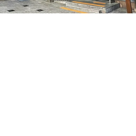
05
特別市中區馬恩內路47
価格
₩70,000
価格