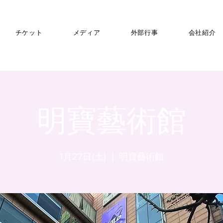
チケット
メディア
外部行事
会社紹介
明寶藝術館
1月27日(土)
  |  
明寶藝術館