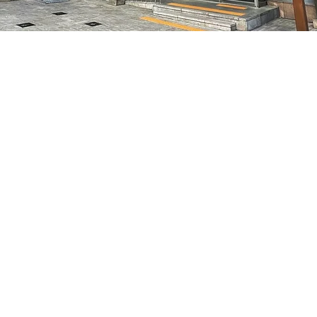
:10
特别市中区干内路47
価格
₩50,000
価格