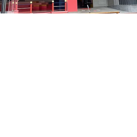
:05
中区 貞洞キル3 京郷アートヒル 1階
価格
₩35,000
価格