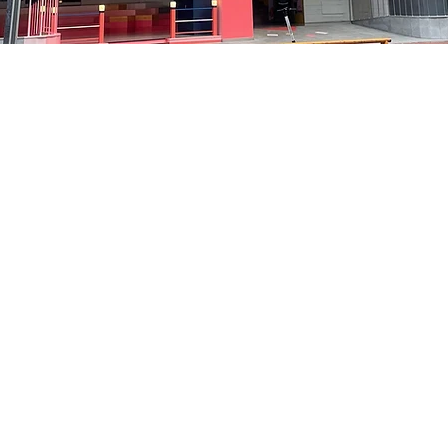
05
中区 貞洞キル3 京郷アートヒル 1階
価格
₩48,000
価格