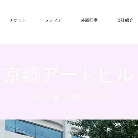
チケット
メディア
外部行事
会社紹介
京郷アートヒル
4月19日(金)
  |  
京郷アートヒル