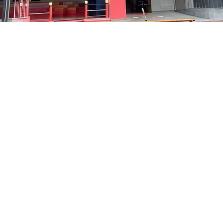
05
貞洞路3 京鄉藝術廳 1樓
価格
₩48,000
価格