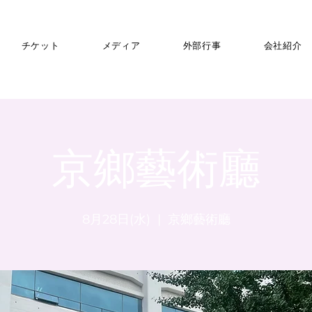
チケット
メディア
外部行事
会社紹介
京鄉藝術廳
8月28日(水)
  |  
京鄉藝術廳