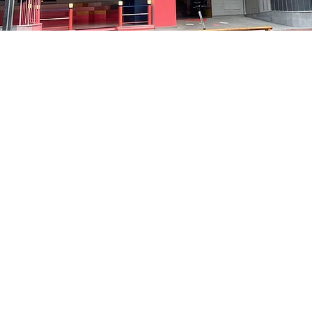
:05
洞路3 京鄉藝術廳 1樓
価格
₩48,000
価格