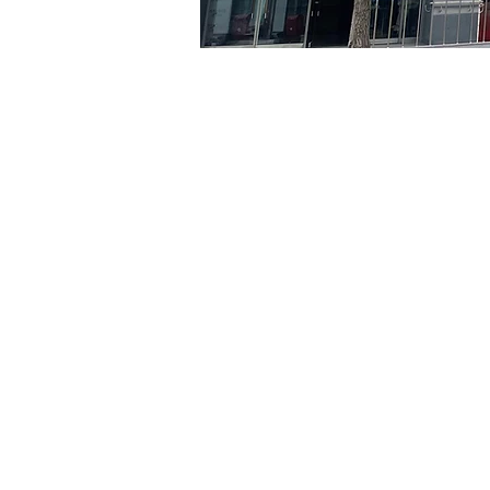
日時・場所
2024年7月24日 20:00 – 20
京鄉藝術廳, 首爾市 中區 貞
チケット詳細
チケットの種類
VIP
チケットの種類