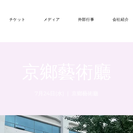
チケット
メディア
外部行事
会社紹介
京鄉藝術廳
7月24日(水)
  |  
京鄉藝術廳