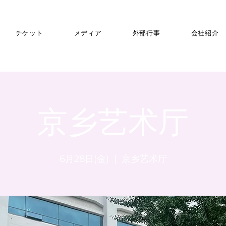
チケット
メディア
外部行事
会社紹介
京乡艺术厅
6月28日(金)
  |  
京乡艺术厅