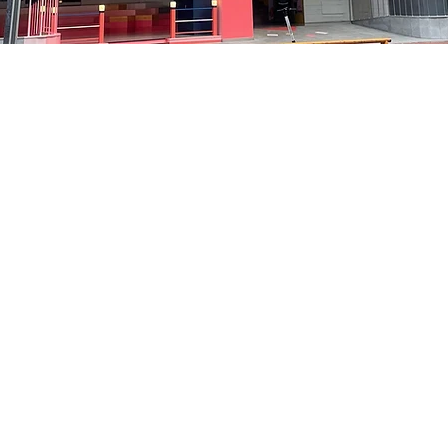
0:05
洞路3 京乡艺术厅 1楼
価格
₩48,000
価格