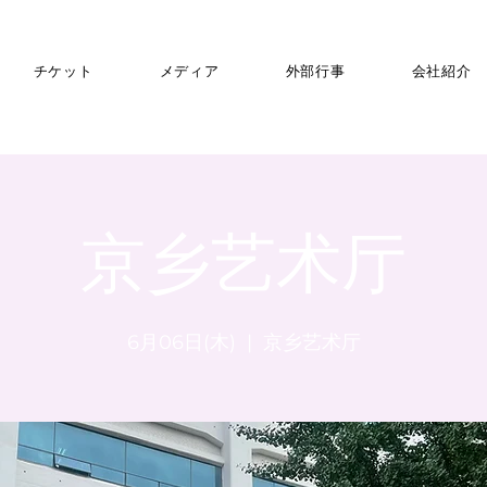
チケット
メディア
外部行事
会社紹介
京乡艺术厅
6月06日(木)
  |  
京乡艺术厅