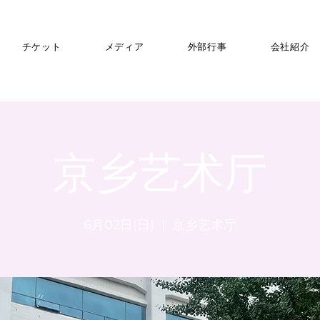
チケット
メディア
外部行事
会社紹介
京乡艺术厅
6月02日(日)
  |  
京乡艺术厅