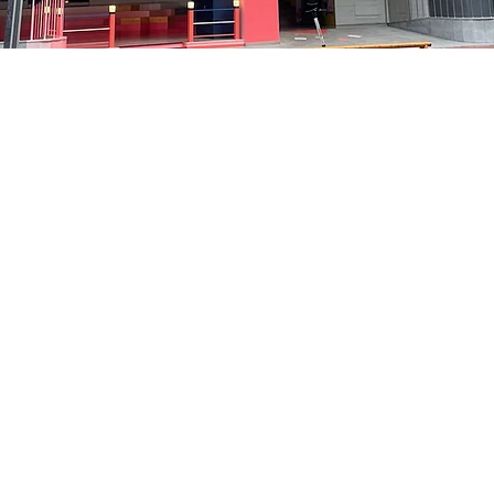
:05
洞路3 京乡艺术厅 1楼
価格
₩48,000
価格