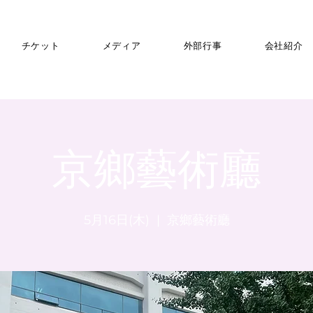
チケット
メディア
外部行事
会社紹介
京鄉藝術廳
5月16日(木)
  |  
京鄉藝術廳