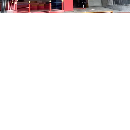
05
貞洞路3 京鄉藝術廳 1樓
価格
₩35,000
価格