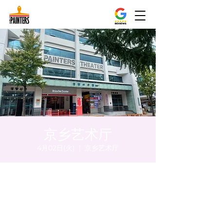
京乡艺术厅
4月02日(火)
  |  
京乡艺术厅
日時・場所
2024年4月02日 17:00 – 17:05
京乡艺术厅, 首尔市 中区 贞洞路3 京乡艺术厅
1楼