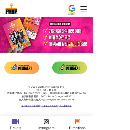
© 2008–2026 Pentatonic Inc.
法人代表：鄭圭哲
商業登記號碼：101-86-32022 | 地址：韓國京畿道始興市金花路594-36
通訊銷售備案號：2021-Seoul Jongno-0397
個人資料保護負責人
kyjwind@pentatonic.co.kr
전자상거래이용약관
/
개인정보처리정책
/
취소환불규정
Tickets
Instagram
Directions