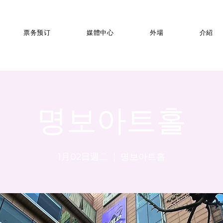
票务预订
媒體中心
外場
介紹
명보아트홀
1月02日週二
  |  
명보아트홀