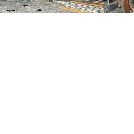
 下午5:05
별시 중구 마른내로 47
價格
￦70,000
價格