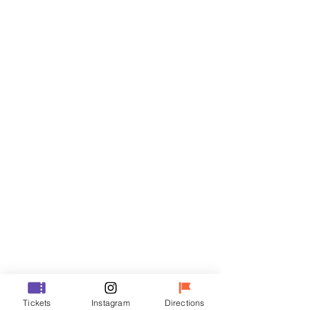
門票
銷售已完結
票券類型
R
價格
성인
￦50,000
銷售已完結
票券類型
VIP
Tickets
Instagram
Directions