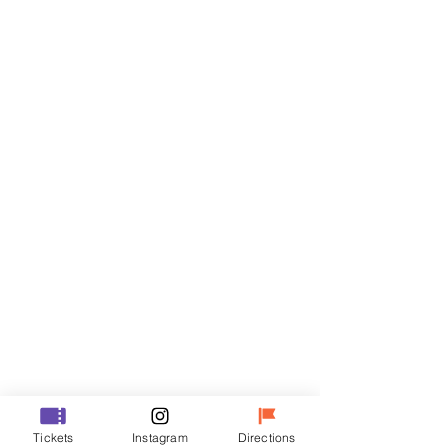
門票
銷售已完結
票券類型
VIP
價格
성인
￦70,000
銷售已完結
票券類型
R
Tickets
Instagram
Directions