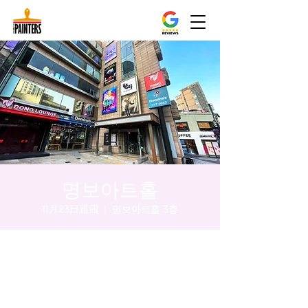
명보아트홀
11月23日週四
  |  
명보아트홀 3층
時間和地點
2023年11月23日 下午8:00 – 下午8:05
명보아트홀 3층, 대한민국 서울특별시 중구
을지로동 마른내로 47