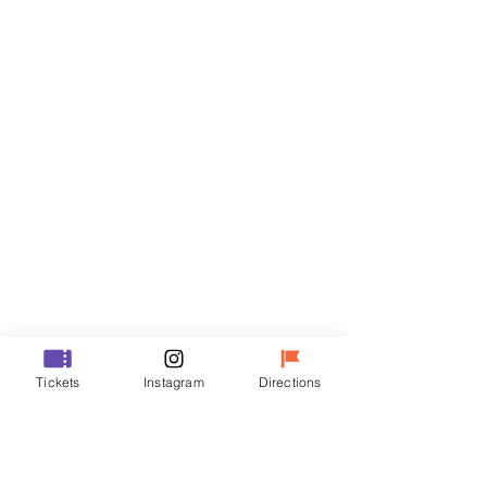
門票
銷售已完結
票券類型
VIP
價格
￦48,000
銷售已完結
票券類型
Tickets
Instagram
Directions
R
價格
￦35,000