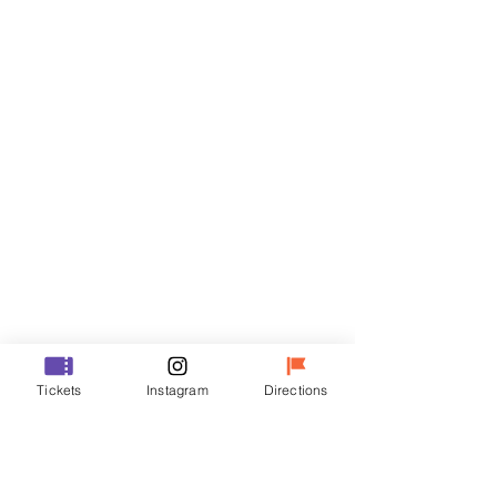
門票
銷售已完結
票券類型
VIP
價格
￦48,000
銷售已完結
票券類型
Tickets
Instagram
Directions
R
價格
￦35,000