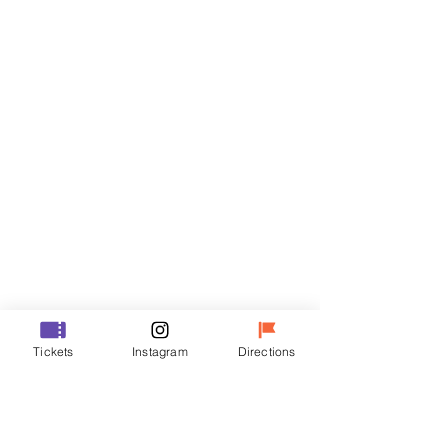
門票
銷售已完結
票券類型
R
價格
￦35,000
銷售已完結
票券類型
Tickets
Instagram
Directions
VIP
價格
￦48,000