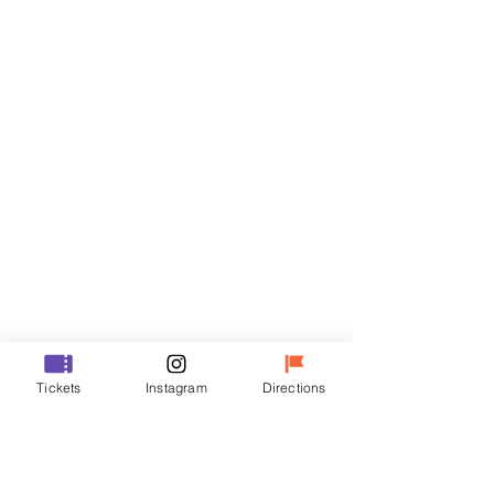
門票
銷售已完結
票券類型
R
價格
￦35,000
銷售已完結
票券類型
Tickets
Instagram
Directions
VIP
價格
￦48,000