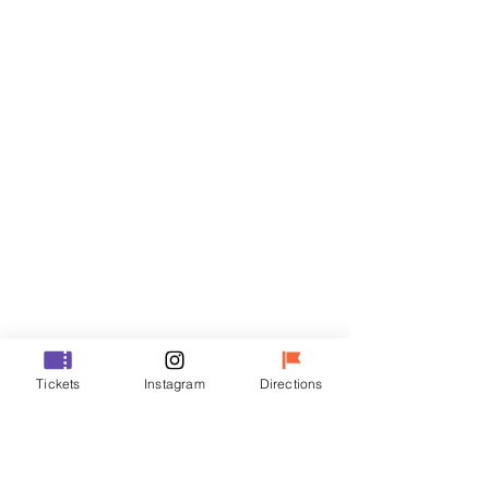
門票
銷售已完結
票券類型
VIP
價格
￦70,000
銷售已完結
票券類型
Tickets
Instagram
Directions
R
價格
￦50,000