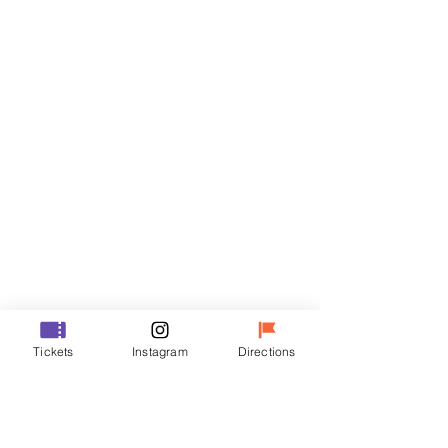
門票
銷售已完結
票券類型
R
價格
￦50,000
銷售已完結
票券類型
Tickets
Instagram
Directions
VIP
價格
￦70,000