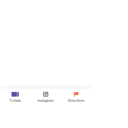
門票
銷售已完結
票券類型
R
價格
￦50,000
銷售已完結
票券類型
Tickets
Instagram
Directions
VIP
價格
￦70,000