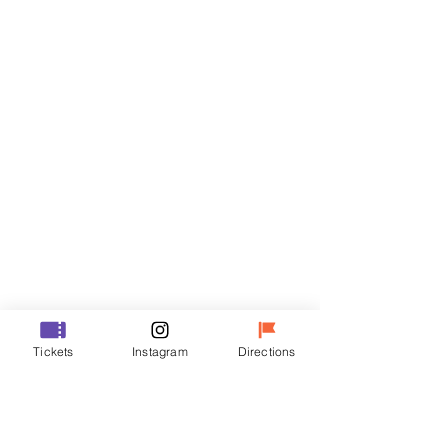
門票
銷售已完結
票券類型
VIP
價格
￦70,000
銷售已完結
票券類型
Tickets
Instagram
Directions
R
價格
￦50,000