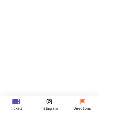
門票
銷售已完結
票券類型
VIP
價格
￦70,000
銷售已完結
票券類型
Tickets
Instagram
Directions
R
價格
￦50,000