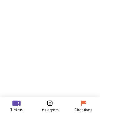
門票
銷售已完結
票券類型
R
價格
￦50,000
銷售已完結
票券類型
Tickets
Instagram
Directions
VIP
價格
￦70,000