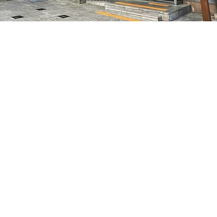
 下午8:10
特别市中区干内路47
價格
￦70,000
價格