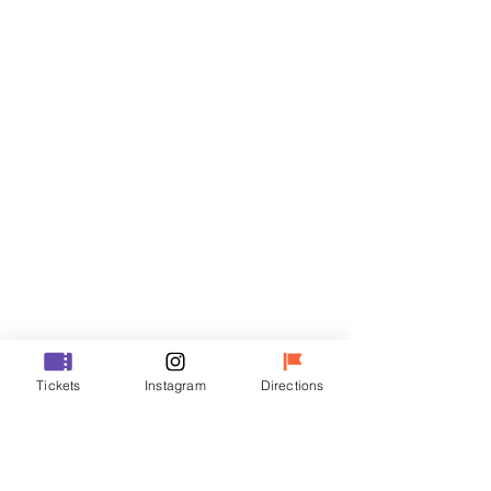
門票
銷售已完結
票券類型
VIP
價格
￦70,000
銷售已完結
票券類型
Tickets
Instagram
Directions
R
價格
￦50,000