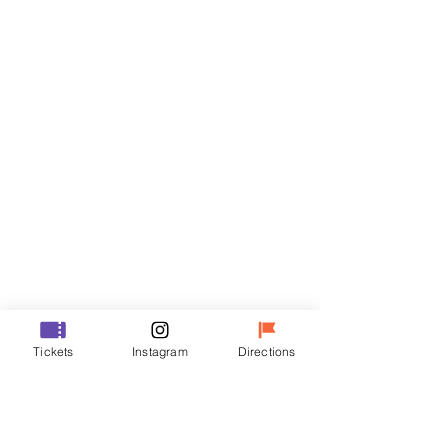
門票
銷售已完結
票券類型
R
價格
￦50,000
銷售已完結
票券類型
Tickets
Instagram
Directions
VIP
價格
￦70,000