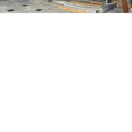
 下午8:10
特别市中区干内路47
價格
￦70,000
價格