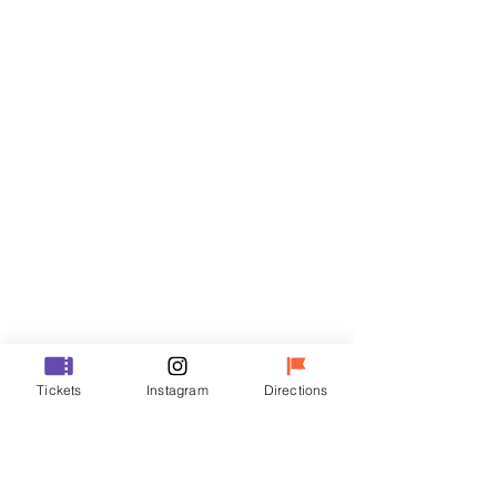
門票
銷售已完結
票券類型
VIP
價格
￦70,000
銷售已完結
票券類型
Tickets
Instagram
Directions
R
價格
￦50,000