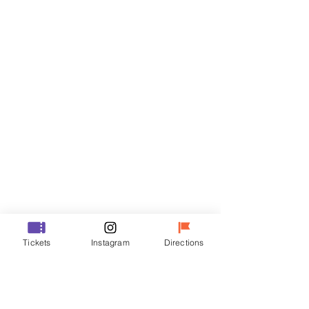
門票
銷售已完結
票券類型
R
價格
￦50,000
銷售已完結
票券類型
Tickets
Instagram
Directions
VIP
價格
￦70,000