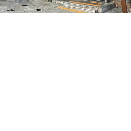
 下午5:05
特別市中區馬恩內路47
價格
￦50,000
價格