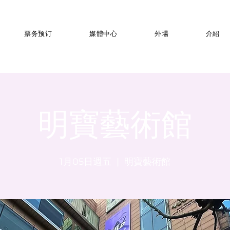
票务预订
媒體中心
外場
介紹
明寶藝術館
1月05日週五
  |  
明寶藝術館