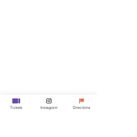
門票
銷售已完結
票券類型
R
價格
￦50,000
銷售已完結
票券類型
Tickets
Instagram
Directions
VIP
價格
￦70,000