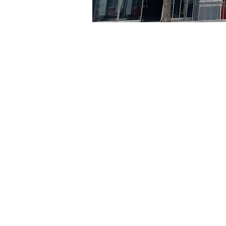
時間和地點
2024年6月29日 下午8:00 –
京郷アートヒル, ソウル市 
門票
票券類型
R
票券類型