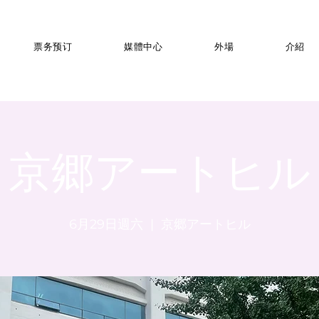
票务预订
媒體中心
外場
介紹
京郷アートヒル
6月29日週六
  |  
京郷アートヒル