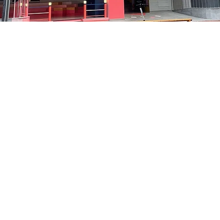
 下午8:05
中区 貞洞キル3 京郷アートヒル 1階
價格
￦35,000
價格