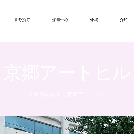
票务预订
媒體中心
外場
介紹
京郷アートヒル
6月16日週日
  |  
京郷アートヒル