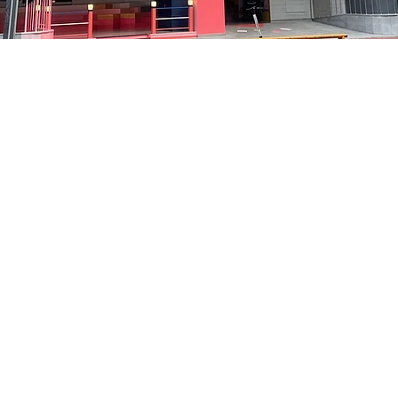
 下午8:05
中区 貞洞キル3 京郷アートヒル 1階
價格
￦48,000
價格