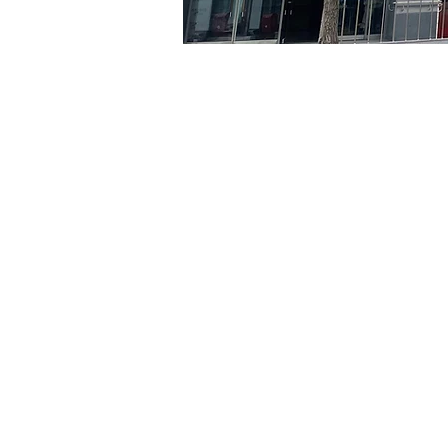
時間和地點
2024年6月16日 下午8:00 –
京郷アートヒル, ソウル市 
門票
票券類型
VIP
票券類型