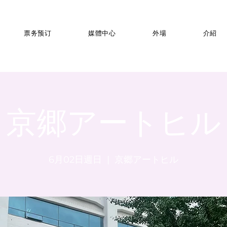
票务预订
媒體中心
外場
介紹
京郷アートヒル
6月02日週日
  |  
京郷アートヒル