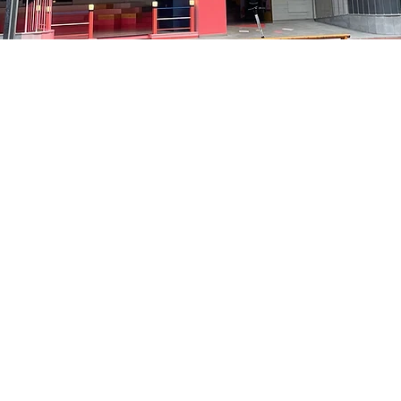
 下午5:05
中区 貞洞キル3 京郷アートヒル 1階
價格
￦48,000
價格