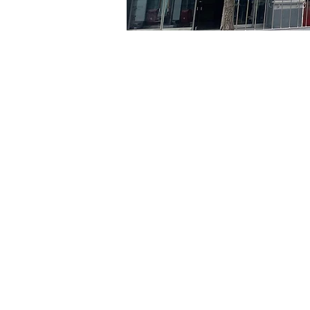
時間和地點
2024年6月02日 下午5:00 –
京郷アートヒル, ソウル市 
門票
票券類型
VIP
票券類型