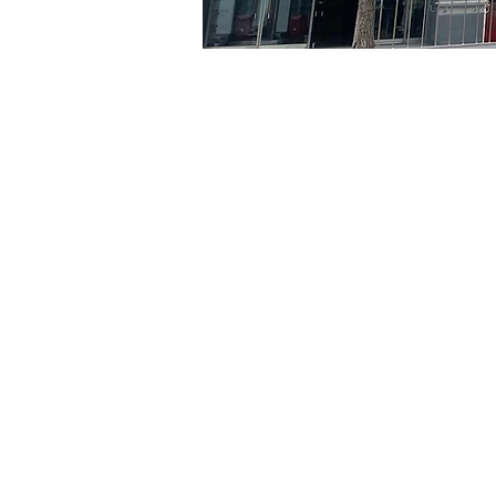
時間和地點
2024年5月31日 下午5:00 –
京郷アートヒル, ソウル市 
門票
票券類型
VIP
票券類型