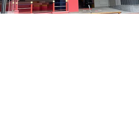
 下午5:05
中区 貞洞キル3 京郷アートヒル 1階
價格
￦48,000
價格