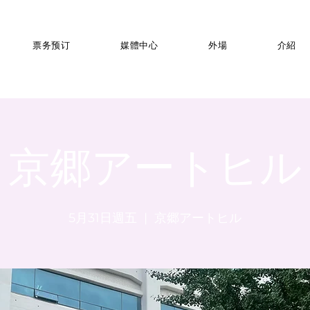
票务预订
媒體中心
外場
介紹
京郷アートヒル
5月31日週五
  |  
京郷アートヒル