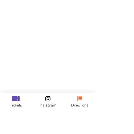
門票
銷售已完結
票券類型
VIP
價格
￦48,000
銷售已完結
票券類型
Tickets
Instagram
Directions
R
價格
￦35,000