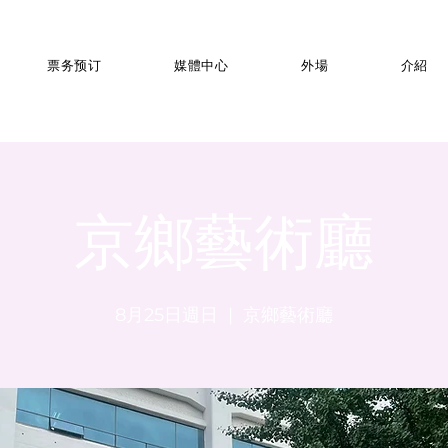
票务预订
媒體中心
外場
介紹
京鄉藝術廳
8月25日週日
  |  
京鄉藝術廳