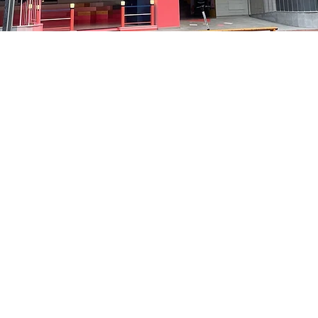
 下午5:05
貞洞路3 京鄉藝術廳 1樓
價格
￦35,000
價格