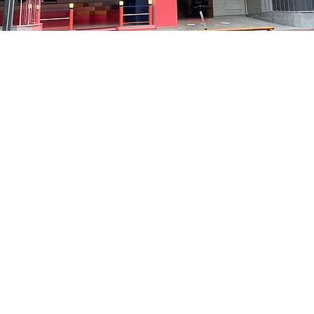
 下午8:05
洞路3 京鄉藝術廳 1樓
價格
￦35,000
價格